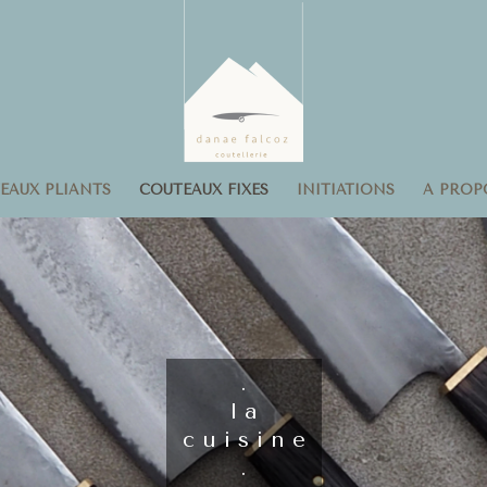
EAUX PLIANTS
COUTEAUX FIXES
INITIATIONS
A PROP
.
l a
c u i s i n e
.