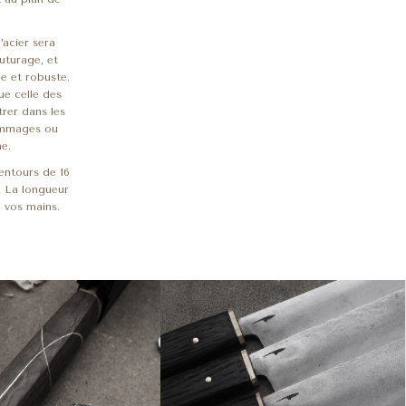
’acier sera
outurage, et
e et robuste.
que celle des
rer dans les
ommages ou
he.
lentours de 16
s. La longueur
 vos mains.