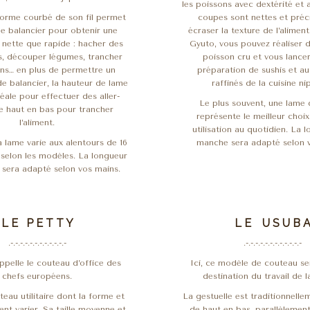
les poissons avec dextérité et 
 forme courbé de son fil permet
coupes sont nettes et préc
e balancier pour obtenir une
écraser la texture de l’aliment.
 nette que rapide : hacher des
Gyuto, vous pouvez réaliser d
s, découper légumes, trancher
poisson cru et vous lancer
ns… en plus de permettre un
préparation de sushis et a
 balancier, la hauteur de lame
raffinés de la cuisine n
déale pour effectuer des aller-
Le plus souvent, une lame
e haut en bas pour trancher
représente le meilleur choi
l’aliment.
utilisation au quotidien. La 
la lame varie aux alentours de 16
manche sera adapté selon 
 selon les modèles. La longueur
sera adapté selon vos mains.
L E P E T T Y
L E U S U B 
.-.-.-.-.-.-.-.-.-.-.-.-
.-.-.-.-.-.-.-.-.-.-.-.-
ppelle le couteau d’office des
Ici, ce modèle de couteau sera
chefs européens.
destination du travail de l
teau utilitaire dont la forme et
La gestuelle est traditionnelle
vent varier. Sa taille moyenne et
de haut en bas, parallèlemen