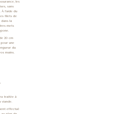
assurance; les
ises, sans
 À l’aide du
es filets de
 dans la
utres mets
ippone.
 de 20 cm
x pour une
longueur du
vos mains.
A
 traitée à
a viande.
ment effectué
t au plan de