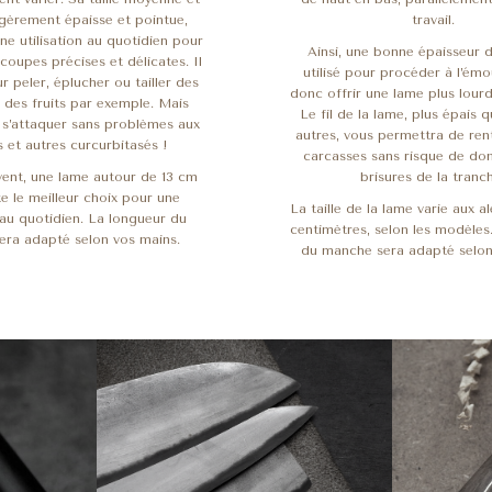
́gèrement épaisse et pointue,
travail.
ne utilisation au quotidien pour
Ainsi, une bonne épaisseur d
coupes précises et délicates. Il
utilisé pour procéder à l’ém
ur peler, éplucher ou tailler des
donc offrir une lame plus lourd
t des fruits par exemple. Mais
Le fil de la lame, plus épais 
ut s’attaquer sans problèmes aux
autres, vous permettra de rent
 et autres curcurbitasés !
carcasses sans risque de d
vent, une lame autour de 13 cm
brisures de la tranc
te le meilleur choix pour une
La taille de la lame varie aux a
n au quotidien. La longueur du
centimètres, selon les modèle
ra adapté selon vos mains.
du manche sera adapté selon