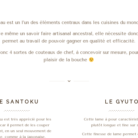
au est un l’un des éléments centraux dans les cuisines du mond
le même un savoir faire artisanal ancestral, elle nécessite don
permet au travail de pouvoir gagner en qualité et efficacité.
onc 4 sortes de couteaux de chef, à concevoir sur mesure, pour
plaisir de la bouche
 E S A N T O K U
L E G Y U T 
.-.-.-.-.-.-.-.-.-.-.-.-
.-.-.-.-.-.-.-.-.-.-.-.-
 est très apprécié pour les
Cette lame à pour caractérist
 car il permet de les couper
plutôt longue et fine sur 
t, en un seul mouvement de
Cette finesse de lame permet 
e, comme à la japonaise.