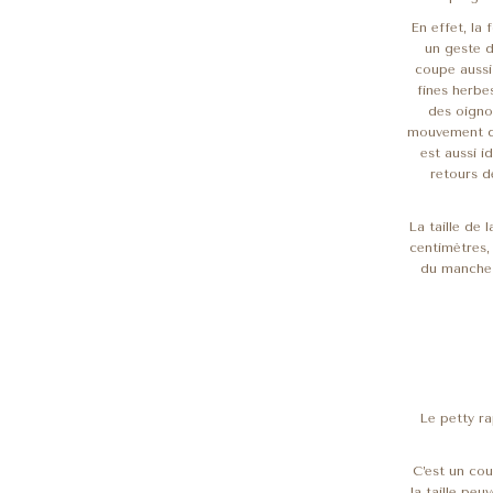
En effet, la
un geste d
coupe aussi
fines herbe
des oigno
mouvement de
est aussi i
retours d
La taille de 
centimètres,
du manche 
Le petty ra
C’est un cou
la taille peu