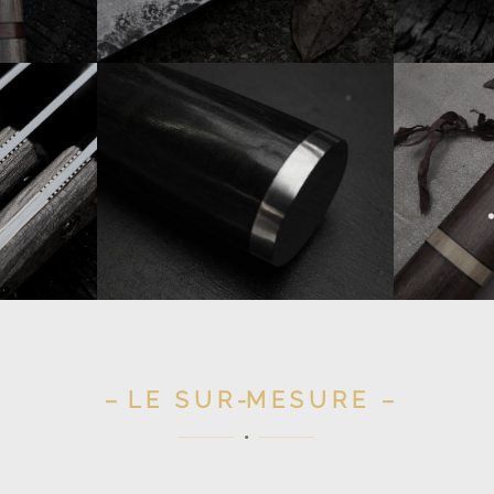
– L E S U R -M E S U R E –