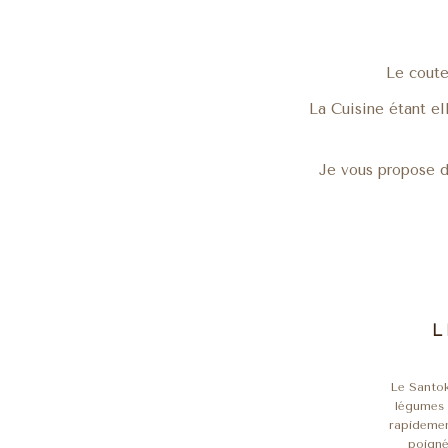
Le coute
La Cuisine étant el
Je vous propose d
L
Le Santoku
légumes
rapidemen
poigné