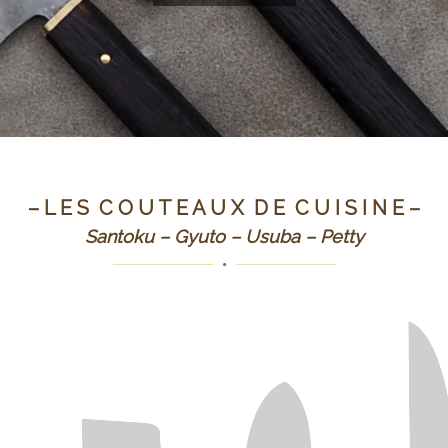
– L E S C O U T E A U X D E C U I S I N E –
Santoku – Gyuto – Usuba – Petty