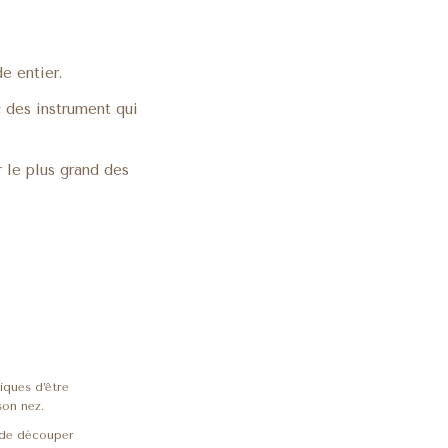
e entier.
c des instrument qui
 le plus grand des
O
iques d’être
son nez.
de découper