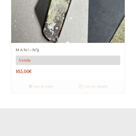
M A N I – N°9
Vendu
165,00
€
Lire la suite
Voir les détails