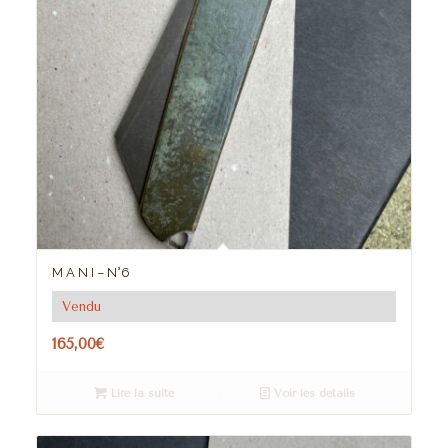
M A N I – N°6
Vendu
165,00
€
Lire la suite
Voir les détails