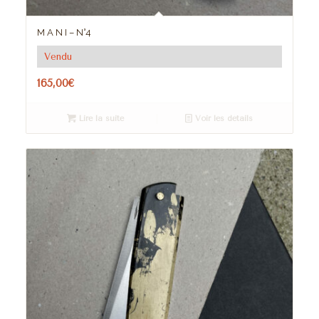
M A N I – N°4
Vendu
165,00
€
Lire la suite
Voir les détails