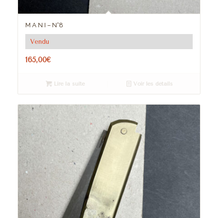
M A N I – N°8
Vendu
165,00
€
Lire la suite
Voir les détails