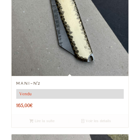
M A N I – N°2
Vendu
165,00
€
Lire la suite
Voir les détails