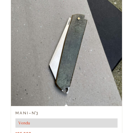
M A N I – N°3
Vendu