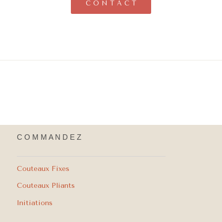
C O N T A C T
C O M M A N D E Z
Couteaux Fixes
Couteaux Pliants
Initiations