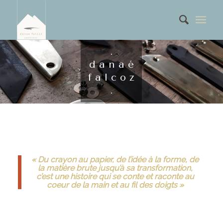
.
d a n a é
f a l c o z
.
« Du crayon au papier, de l’idée à la forme, de
la matière brute jusqu’à sa transformation,
c’est une histoire qui se conte et raconte au
coeur de la main et au fil des doigts »