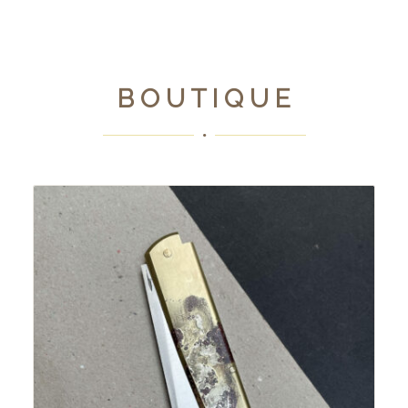
B O U T I Q U E