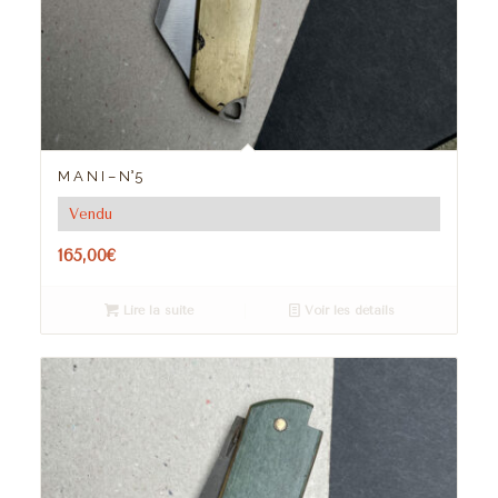
M A N I – N°5
Vendu
165,00
€
Lire la suite
Voir les détails