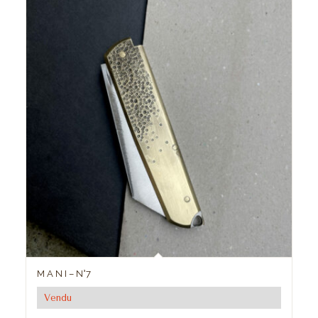
M A N I – N°7
Vendu