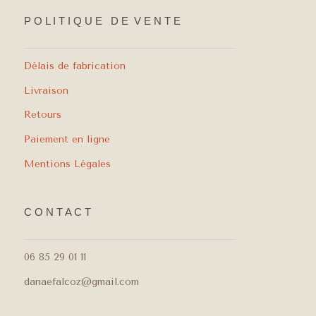
P O L I T I Q U E D E V E N T E
Délais de fabrication
Livraison
Retours
Paiement en ligne
Mentions Légales
C O N T A C T
06 85 29 01 11
danaefalcoz@gmail.com