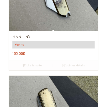
M A N I – N°1
Vendu
165,00
€
Lire la suite
Voir les détails